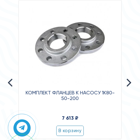
КОМПЛЕКТ ФЛАНЦЕВ К НАСОСУ 1К80-
50-200
Давл
7 613 ₽
Клас
Степ
В корзину