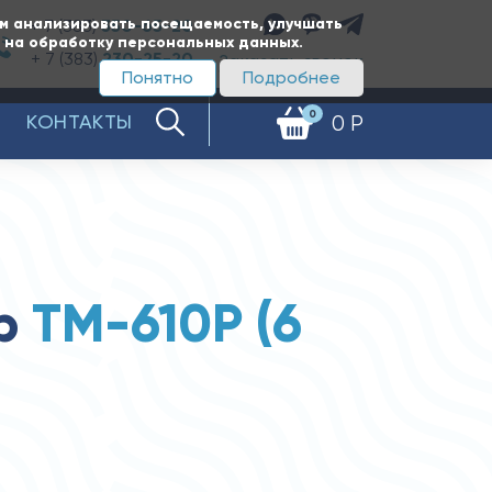
ам анализировать посещаемость, улучшать
+ 7 (383)
350-65-20
е на обработку персональных данных.
+ 7 (383)
230-25-20
Заказать звонок
Понятно
Подробнее
0
КОНТАКТЫ
0 Р
р
ТМ-610Р (6