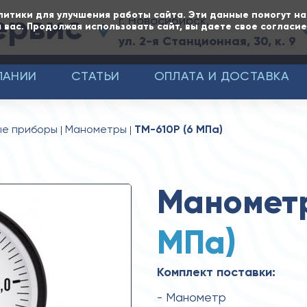
ервис
литики для улучшения работы сайта. Эти данные помогут н
г. Новосибирск,
 вас. Продолжая использовать сайт, вы даете свое согласи
ул. 2-я Станционная, 30, к. 9
ПАНИИ
СТАТЬИ
ОПЛАТА И ДОСТАВКА
ые приборы
Манометры
ТМ-610Р (6 MПa)
Маномет
MПa)
Комплект поставки:
- Манометр