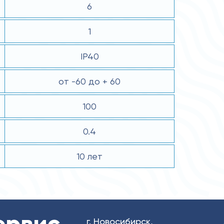
6
1
IP40
от -60 до + 60
100
0.4
10 лет
ервис
г. Новосибирск,