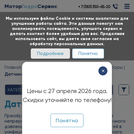
Мотор
Гидро
Сервис
+ 7 (383) 350-65-20
Мы используем файлы Cookie и системы аналитики для
улучшения работы сайта. Эти данные помогут нам
анализировать посещаемость, улучшать сервис и
делать контент более удобным для вас. Продолжая
использовать сайт, вы даете свое согласие на
обработку персональных данных.
Подробнее
Понятно
Главная
Каталог
Датчики и Измерительные приборы
✕
Датчики давления
КАТЕГОРИИ
Цены с 27 апреля 2026 года.
Скидки уточняйте по телефону!
Датчики давления
Преобразователи ПД100-ДИ предназначены для
Понятно
непрерывного преобразования значения избыточного
давления газов и не кристаллизующихся жидкостей в
унифицированный электрический сигнал постоянного