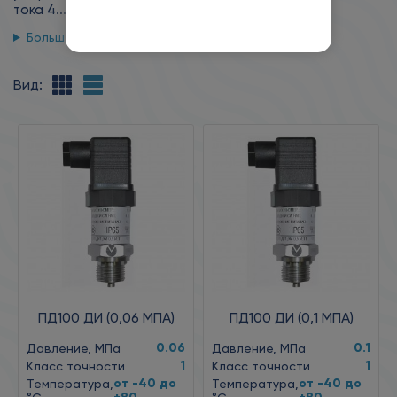
тока 4...20мА.
Больше информации
Вид:
ПД100 ДИ (0,06 МПА)
ПД100 ДИ (0,1 МПА)
0.06
0.1
Давление, МПа
Давление, МПа
1
1
Класс точности
Класс точности
от -40 до
от -40 до
Температура,
Температура,