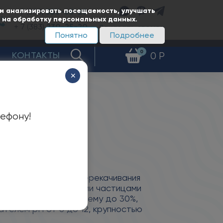
ам анализировать посещаемость, улучшать
+ 7 (383)
350-65-20
е на обработку персональных данных.
+ 7 (383)
230-25-20
Заказать звонок
Понятно
Подробнее
0
КОНТАКТЫ
0 Р
✕
лефону!
А
редназначены для перекачивания
ой и другими твердыми частицами
ого вещества по объему до 30%,
телем рН от 6 до 12, крупностью