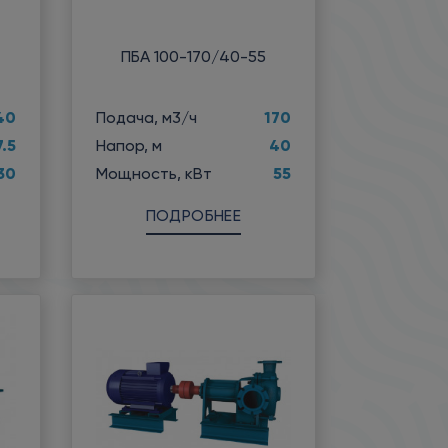
ПБА 100-170/40-55
40
170
Подача, м3/ч
7.5
40
Напор, м
30
55
Мощность, кВт
ПОДРОБНЕЕ