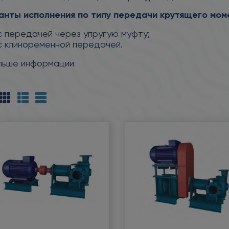
анты исполнения по типу передачи крутящего мом
с передачей через упругую муфту;
с клиноременной передачей.
льше информации