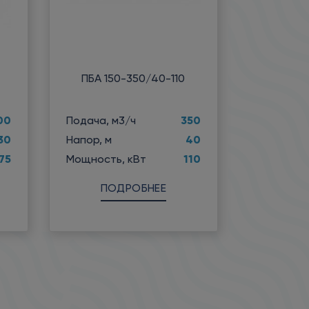
ПБА 150-350/40-110
00
350
Подача, м3/ч
30
40
Напор, м
75
110
Мощность, кВт
ПОДРОБНЕЕ