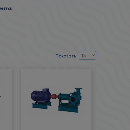
ента:
Показать: