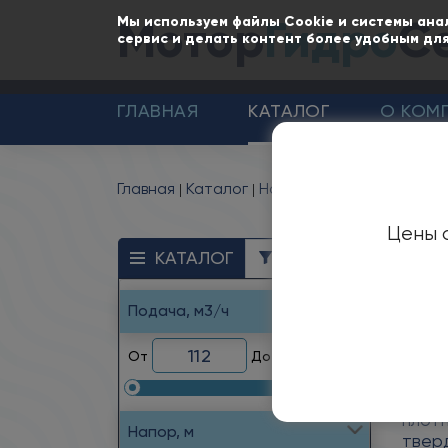
Мотор
Гидро
С
Мы используем файлы Cookie и системы ана
сервис и делать контент более удобным для
ГЛАВНАЯ
КАТАЛОГ
О КОМ
Главная
Каталог
Насосы
Насосы песко
Цены с
Н
КАТАЛОГ
ФИЛЬТР
Подача, м3/ч
Назн
Цент
От
До
абра
микр
плот
Напор, м
твер