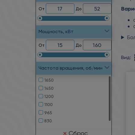
Вари
От
До
Мощность, кВт
Бо
От
До
Вид:
Частота вращения, об/мин
1650
1450
1200
1100
965
830
Сброс