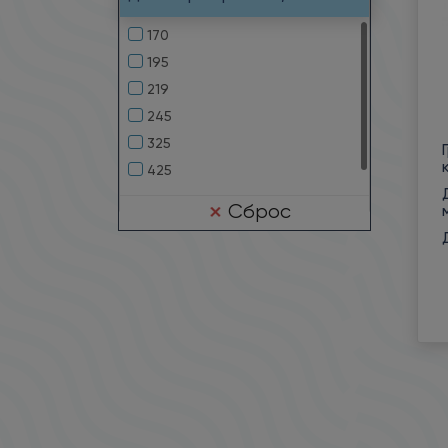
170
195
219
245
325
425
Сброс