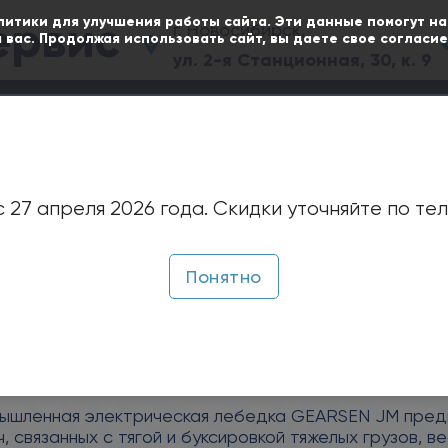
ервис
литики для улучшения работы сайта. Эти данные помогут н
г. Новосибирск,
 вас. Продолжая использовать сайт, вы даете свое согласи
ул. 2-я Станционная, 30, к. 9
ПАНИИ
СТАТЬИ
ОПЛАТА И ДОСТАВКА
а электрическая Gearsen JM
 27 апреля 2026 года. Скидки уточняйте по те
ебедка электричес
Понятно
M
ачение:
ышленная электрическая лебедка GEARSEN JM пред
, связанных с тягой и буксировкой тяжелых грузов, 