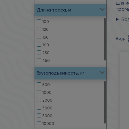
для и
пром
Длина троса, м
Бо
100
120
150
Вид:
160
250
450
Грузоподъемность, кг
500
1000
2000
3000
5000
10000