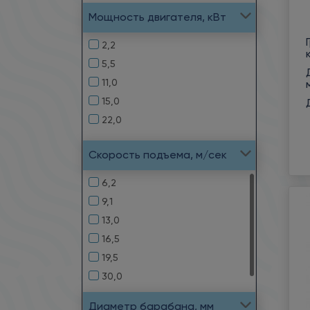
Мощность двигателя, кВт
2,2
5,5
11,0
15,0
22,0
Скорость подъема, м/сек
6,2
9,1
13,0
16,5
19,5
30,0
Диаметр барабана, мм