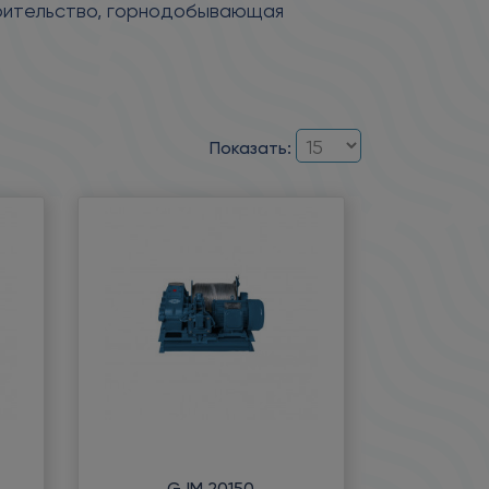
троительство, горнодобывающая
Показать:
GJM 20150