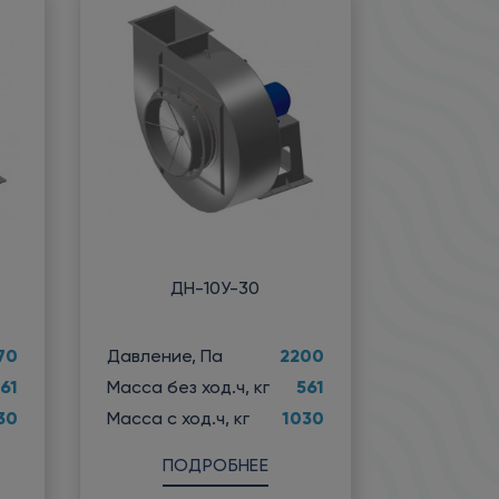
ДН-10У-30
70
2200
Давление, Па
61
561
Масса без ход.ч, кг
30
1030
Масса с ход.ч, кг
ПОДРОБНЕЕ