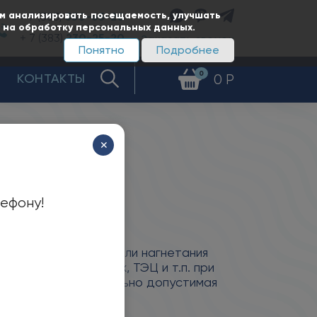
ам анализировать посещаемость, улучшать
+ 7 (383)
350-65-20
е на обработку персональных данных.
+ 7 (383)
230-25-20
Заказать звонок
Понятно
Подробнее
0
КОНТАКТЫ
0 Р
✕
лефону!
ния дымовых газов или нагнетания
ой тяги в котельных, ТЭЦ и т.п. при
ыше +40°С. Максимально допустимая
ры +200°С.