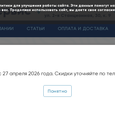
ервис
литики для улучшения работы сайта. Эти данные помогут н
г. Новосибирск,
 вас. Продолжая использовать сайт, вы даете свое согласи
ул. 2-я Станционная, 30, к. 9
ПАНИИ
СТАТЬИ
ОПЛАТА И ДОСТАВКА
Дымососы ДН
ымососы
ДН
 27 апреля 2026 года. Скидки уточняйте по те
ачение:
Понятно
дутьевые машины ДН, ВДН используется для отсасыва
ха в топки котельных агрегатов и создания необходим
ературе окружающего воздуха не ниже -30°С и не в
ература перемещаемой среды на входе в вентилято