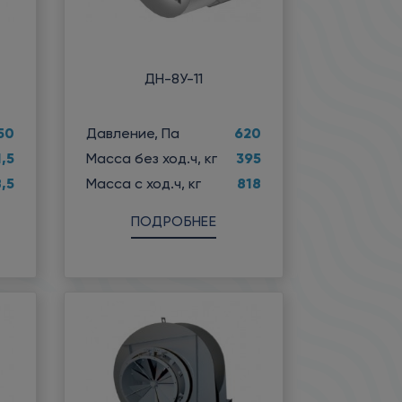
ДН-8У-11
50
620
Давление, Па
1,5
395
Масса без ход.ч, кг
,5
818
Масса с ход.ч, кг
ПОДРОБНЕЕ