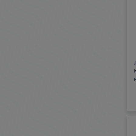
620
680
780
8300
850
970
990