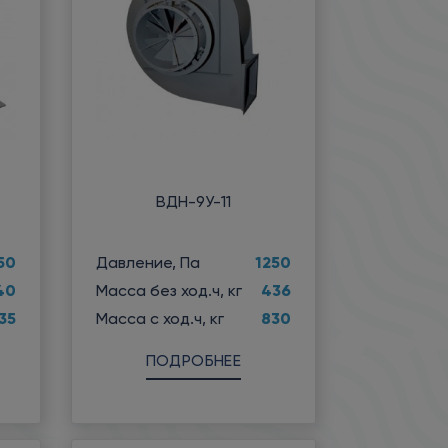
ВДН-9У-11
50
1250
Давление, Па
40
436
Масса без ход.ч, кг
35
830
Масса с ход.ч, кг
ПОДРОБНЕЕ