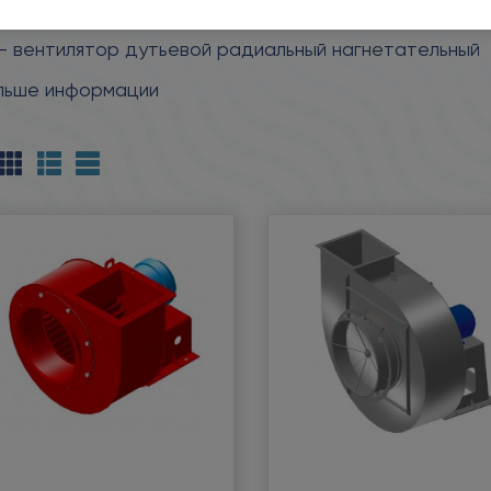
дымосос радиальный нагнетательный
– вентилятор дутьевой радиальный нагнетательный
льше информации