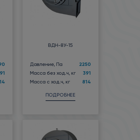
ВДН-8У-15
90
2250
Давление, Па
91
391
Масса без ход.ч, кг
14
814
Масса с ход.ч, кг
ПОДРОБНЕЕ