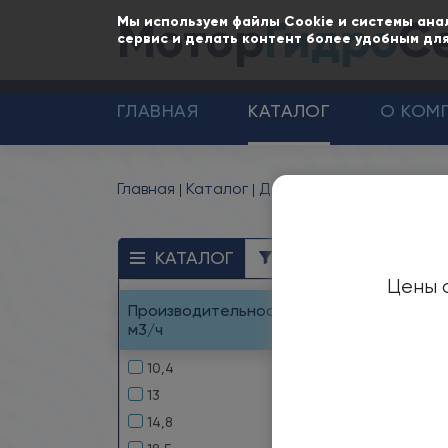
Мотор
Гидро
С
Мы используем файлы Cookie и системы ана
сервис и делать контент более удобным для
ГЛАВНАЯ
КАТАЛОГ
О КОМ
Главная
Каталог
Дымососы и вентиляция
Д
КАТАЛОГ
ФИЛЬТР
Цены с
Производительность, тыс.
Назн
м3/ч
Тяго
10,4
возду
13
темп
темп
14,8