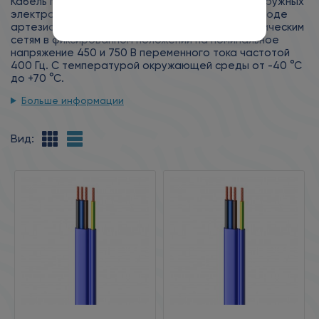
Кабель предназначен для подключения водопогружных
электродвигателей, длительно работающих в воде
артезианских скважин под давлением, к электрическим
сетям в фиксированном положении на номинальное
напряжение 450 и 750 В переменного тока частотой
400 Гц. С температурой окружающей среды от -40 °С
до +70 °С.
Больше информации
Вид: