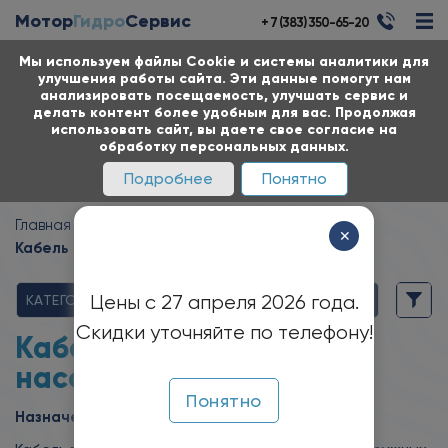
Мотор
Гидро
Сервис
+ 7 (383) 350-65-20
Мы используем файлы Cookie и системы аналитики для
улучшения работы сайта. Эти данные помогут нам
анализировать посещаемость, улучшать сервис и
делать контент более удобным для вас. Продолжая
использовать сайт, вы даете свое согласие на
обработку персональных данных.
Подробнее
Понятно
Главная
Каталог
Кабель
✕
Кабель для погружных насосов КВВ-П
Цены с 27 апреля 2026 года.
КАТЕГОРИИ
Скидки уточняйте по телефону!
Кабель для погружных
насосов
КВВ-П
Понятно
Назначение: