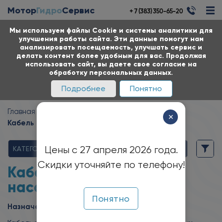
Мотор
Гидро
Сервис
+ 7 (383) 350-65-20
Мы используем файлы Cookie и системы аналитики для
улучшения работы сайта. Эти данные помогут нам
анализировать посещаемость, улучшать сервис и
делать контент более удобным для вас. Продолжая
использовать сайт, вы даете свое согласие на
обработку персональных данных.
Подробнее
Понятно
Главная
Каталог
Кабель
✕
Кабель для погружных насосов ВПП
Цены с 27 апреля 2026 года.
КАТЕГОРИИ
Скидки уточняйте по телефону!
Кабель для погружных
насосов
ВПП
Понятно
Назначение: