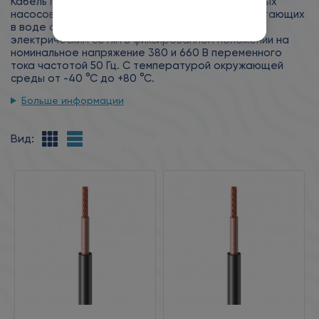
Кабель предназначен для подключения погружных
насосов и электродвигателей, длительно работающих
в воде артезианских скважин под давлением, к
электрическим сетям в фиксированном положении на
номинальное напряжение 380 и 660 В переменного
тока частотой 50 Гц. С температурой окружающей
среды от -40 °С до +80 °С.
Больше информации
Вид: