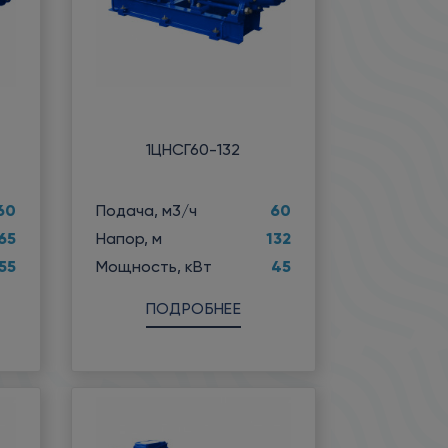
1ЦНСГ60-132
60
60
Подача, м3/ч
65
132
Напор, м
55
45
Мощность, кВт
ПОДРОБНЕЕ