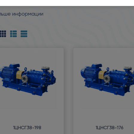
.
льше информации
1ЦНСГ38-198
1ЦНСГ38-176