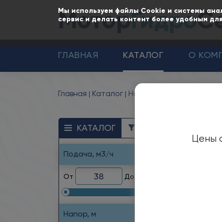
Мотор
Гидро
С
Мы используем файлы Cookie и системы ана
сервис и делать контент более удобным для
ГЛАВНАЯ
КАТАЛОГ
О КОМ
Главная
Каталог
Насосы
Насосы ЦНСг ц
Н
КАТАЛОГ
ФИЛЬТР
Цены с
о
Подача, м3/ч
От
До
Назн
Насо
Напор, м
пере