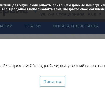
ервис
литики для улучшения работы сайта. Эти данные помогут н
г. Новосибирск,
 вас. Продолжая использовать сайт, вы даете свое согласи
ул. 2-я Станционная, 30, к. 9
ПАНИИ
СТАТЬИ
ОПЛАТА И ДОСТАВКА
иркуляционные для горячей воды
асосы
ЦНСг
циркул
 27 апреля 2026 года. Скидки уточняйте по те
топления
Понятно
ачение:
сы центробежные многоступенчатые секционные тип
качивания горячей воды с температурой до 105°С, 