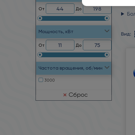
7...8,5
От
До
Бо
Мощность, кВт
Вид:
От
До
Частота вращения, об/мин
3000
Сброс