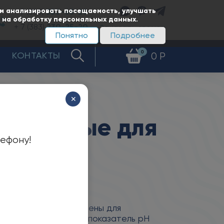
ам анализировать посещаемость, улучшать
+ 7 (383)
350-65-20
е на обработку персональных данных.
+ 7 (383)
230-25-20
Заказать звонок
Понятно
Подробнее
0
КОНТАКТЫ
0 Р
✕
яционные для
лефону!
а 1ЦНСг предназначены для
имеющей водородный показатель рН