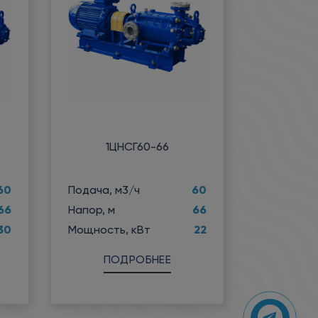
1ЦНСГ60-66
60
60
Подача, м3/ч
66
66
Напор, м
30
22
Мощность, кВт
ПОДРОБНЕЕ