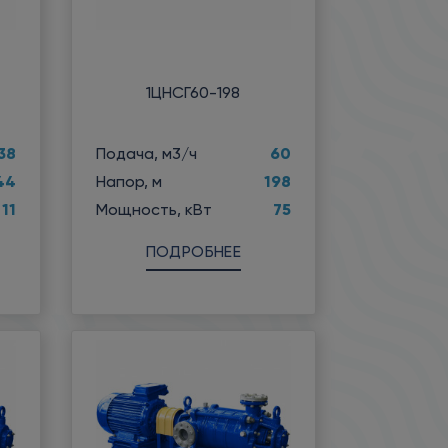
1ЦНСГ60-198
38
60
Подача, м3/ч
44
198
Напор, м
11
75
Мощность, кВт
ПОДРОБНЕЕ