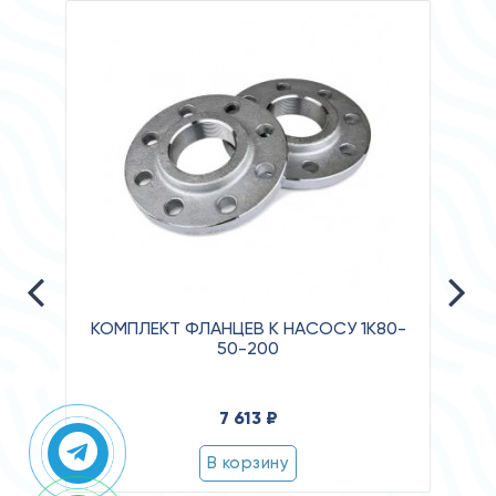
КОМПЛЕКТ ФЛАНЦЕВ К НАСОСУ 1К80-
50-200
Давл
7 613 ₽
Клас
Степ
В корзину