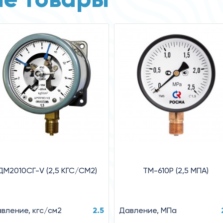
ДМ2010СГ-V (2,5 КГС/СМ2)
ТМ-610Р (2,5 MПA)
вление, кгс/см2
2.5
Давление, MПa