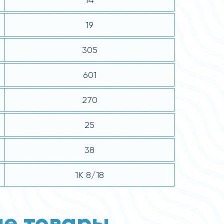
19
305
601
270
25
38
1К 8/18
е товары