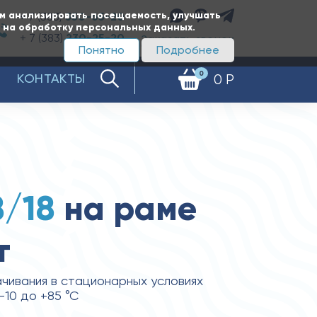
ам анализировать посещаемость, улучшать
+ 7 (383)
350-65-20
е на обработку персональных данных.
+ 7 (383)
230-25-20
Заказать звонок
Понятно
Подробнее
0
КОНТАКТЫ
0 Р
8/18
на раме
т
чивания в стационарных условиях
-10 до +85 °С