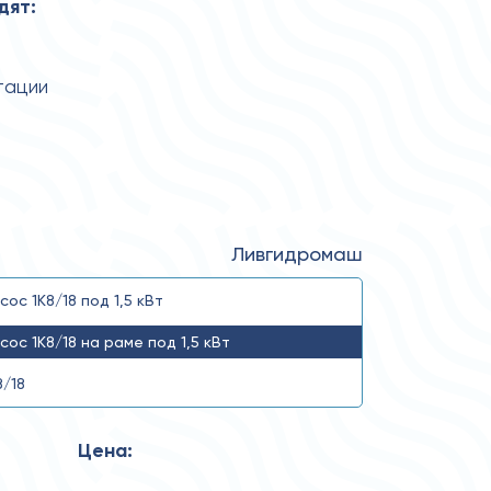
дят:
тации
Ливгидромаш
сос 1К8/18 под 1,5 кВт
сос 1К8/18 на раме под 1,5 кВт
8/18
Цена: