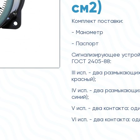
см2)
Комплект поставки:
- Манометр
- Паспорт
Сигнализирующее устройс
ГОСТ 2405-88:
III исп. - два размыкающи
красный);
IV исп. - два размыкающи
синий);
V исп. - два контакта: о
VI исп. - два контакта: 