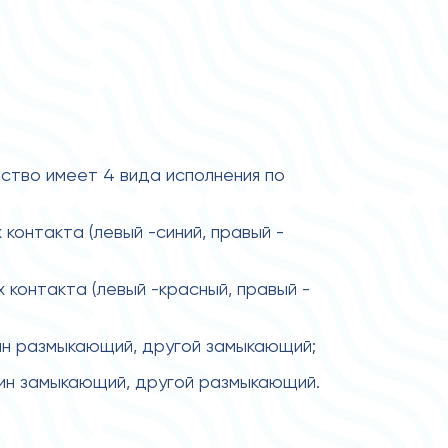
тво имеет 4 вида исполнения по
х контакта (левый -синий, правый -
х контакта (левый -красный, правый -
дин размыкающий, другой замыкающий;
один замыкающий, другой размыкающий.