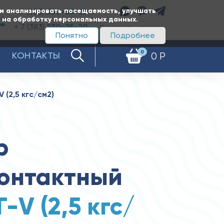
ам анализировать посещаемость, улучшать
+ 7 (383)
350-65-20
е на обработку персональных данных.
+ 7 (383)
230-25-20
Заказать звонок
Понятно
Подробнее
0
КОНТАКТЫ
0 Р
(2,5 кгс/см2)
р
онтактный
-V (2,5 кгс/