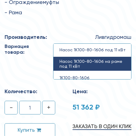
- Ограждениемуфты
- Рама
Производитель:
Ливгидромаш
Вариация
Насос 1К100-80-160б под 11 кВт
товара:
Насос 1К100-80-160б на раме
под 11 кВт
1К100-80-160б
Количество:
Цена:
51 362 ₽
-
+
ЗАКАЗАТЬ В ОДИН КЛИК
Купить