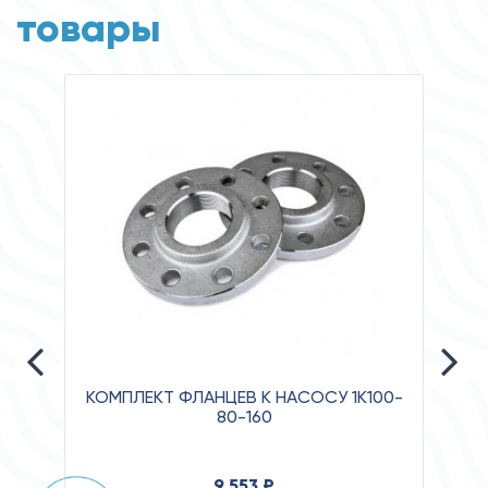
товары
КОМПЛЕКТ ФЛАНЦЕВ К НАСОСУ 1К100-
80-160
Давл
9 553 ₽
Клас