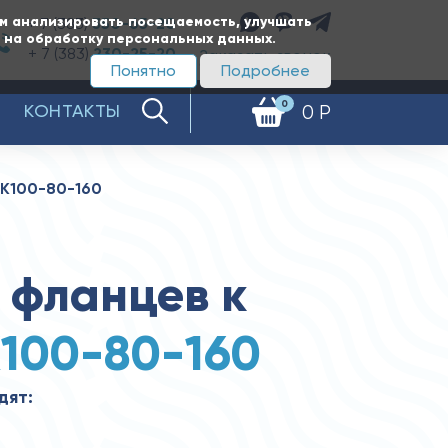
ам анализировать посещаемость, улучшать
+ 7 (383)
350-65-20
е на обработку персональных данных.
+ 7 (383)
230-25-20
Заказать звонок
Понятно
Подробнее
0
КОНТАКТЫ
0 Р
1К100-80-160
 фланцев к
К100-80-160
дят: