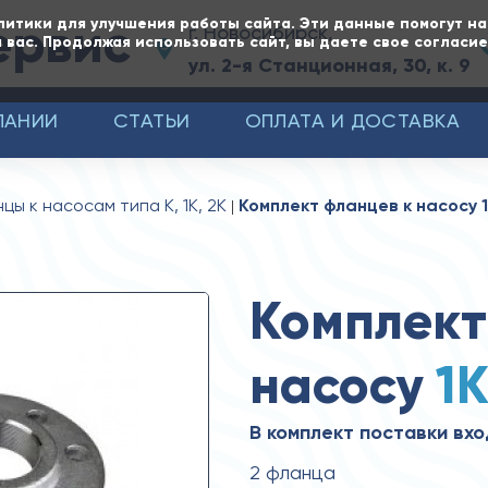
ервис
литики для улучшения работы сайта. Эти данные помогут н
г. Новосибирск,
 вас. Продолжая использовать сайт, вы даете свое согласи
ул. 2-я Станционная, 30, к. 9
ПАНИИ
СТАТЬИ
ОПЛАТА И ДОСТАВКА
цы к насосам типа К, 1К, 2К
Комплект фланцев к насосу 
Комплект
насосу
1
В комплект поставки вхо
2 фланца