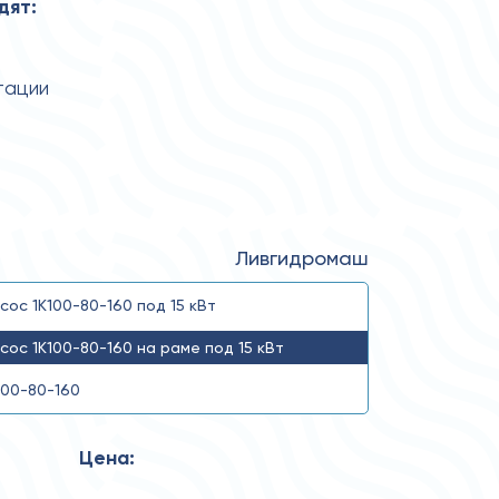
дят:
тации
Ливгидромаш
сос 1К100-80-160 под 15 кВт
сос 1К100-80-160 на раме под 15 кВт
100-80-160
Цена: