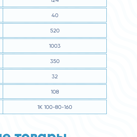
40
520
1003
350
32
108
1К 100-80-160
е товары