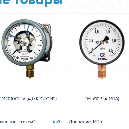
ДМ2010СГ-V (4,0 КГС/СМ2)
ТМ-610Р (4 MПA)
вление, кгс/см2
4.0
Давление, MПa