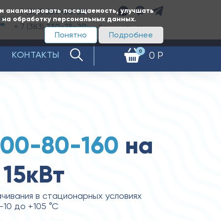
ам анализировать посещаемость, улучшать
+ 7 (383)
350-65-20
е на обработку персональных данных.
+ 7 (383)
230-25-20
Заказать звонок
Понятно
Подробнее
0
КОНТАКТЫ
0 Р
100-80-160
на
 15кВт
чивания в стационарных условиях
10 до +105 °С