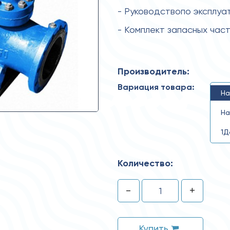
- Руководствопо эксплуа
- Комплект запасных час
Производитель:
Вариация товара:
На
На
1Д
Количество:
-
+
Купить