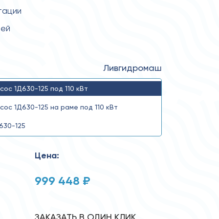
тации
тей
Ливгидромаш
сос 1Д630-125 под 110 кВт
сос 1Д630-125 на раме под 110 кВт
630-125
Цена:
999 448 ₽
ЗАКАЗАТЬ В ОДИН КЛИК