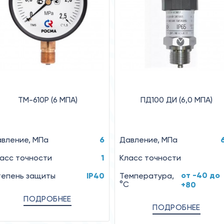
ТМ-610Р (6 MПA)
ПД100 ДИ (6,0 МПА)
вление, MПa
6
Давление, МПа
асс точности
1
Класс точности
от -40 до
епень защиты
IP40
Температура,
°C
+80
ПОДРОБНЕЕ
ПОДРОБНЕЕ