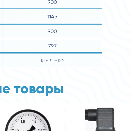
900
1145
900
797
1Д630-125
е товары