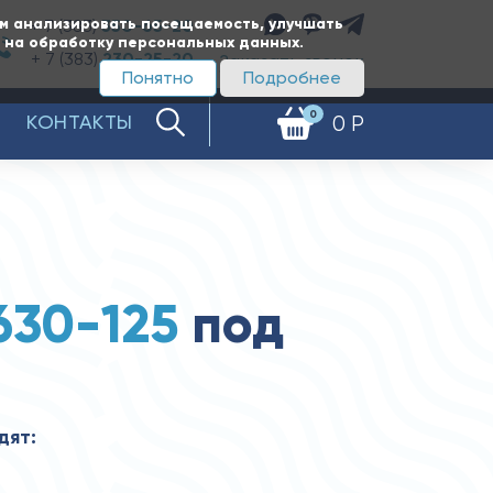
ам анализировать посещаемость, улучшать
+ 7 (383)
350-65-20
е на обработку персональных данных.
+ 7 (383)
230-25-20
Заказать звонок
Понятно
Подробнее
0
КОНТАКТЫ
0 Р
630-125
под
дят: