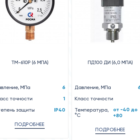
ТМ-610Р (6 MПA)
ПД100 ДИ (6,0 МПА)
вление, MПa
6
Давление, МПа
асс точности
1
Класс точности
от -40 до
епень защиты
IP40
Температура,
°C
+80
ПОДРОБНЕЕ
ПОДРОБНЕЕ