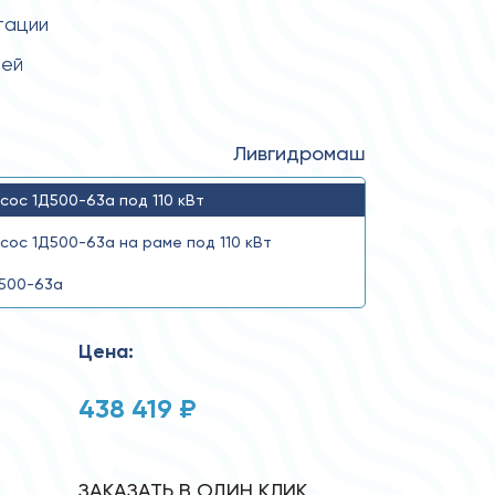
тации
тей
Ливгидромаш
сос 1Д500-63а под 110 кВт
сос 1Д500-63а на раме под 110 кВт
500-63а
Цена:
438 419 ₽
ЗАКАЗАТЬ В ОДИН КЛИК