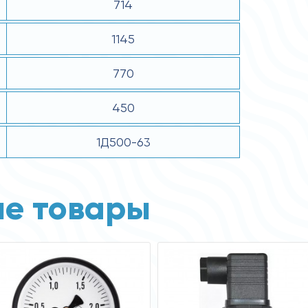
714
1145
770
450
1Д500-63
е товары