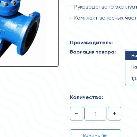
- Руководствопо эксплуа
- Комплект запасных час
Производитель:
Вариация товара:
На
На
1Д
Количество:
-
+
Купить