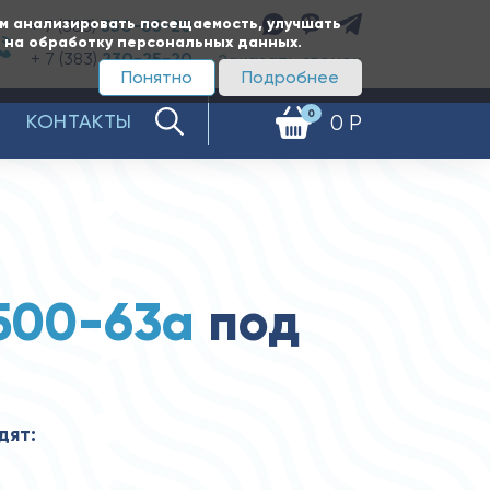
ам анализировать посещаемость, улучшать
+ 7 (383)
350-65-20
е на обработку персональных данных.
+ 7 (383)
230-25-20
Заказать звонок
Понятно
Подробнее
0
КОНТАКТЫ
0 Р
500-63а
под
дят: