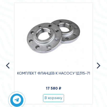
КОМПЛЕКТ ФЛАНЦЕВ К НАСОСУ 1Д315-71
Давл
17 580 ₽
Клас
В корзину
Степ