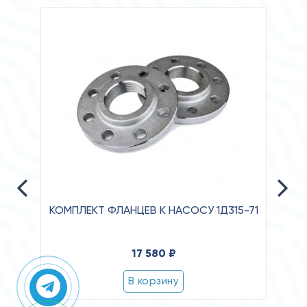
КОМПЛЕКТ ФЛАНЦЕВ К НАСОСУ 1Д315-71
Давле
17 580 ₽
Клас
В корзину
Степ