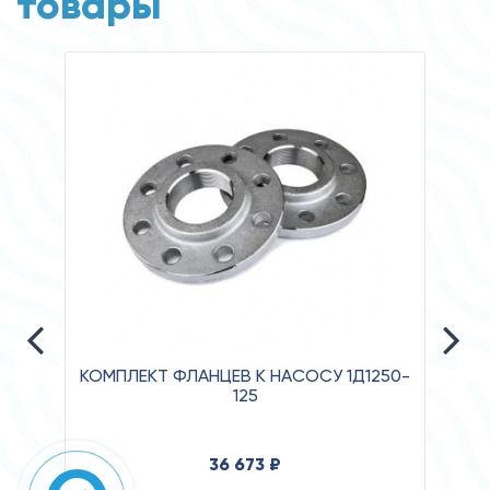
товары
КОМПЛЕКТ ФЛАНЦЕВ К НАСОСУ 1Д1250-
125
Давл
36 673 ₽
Клас