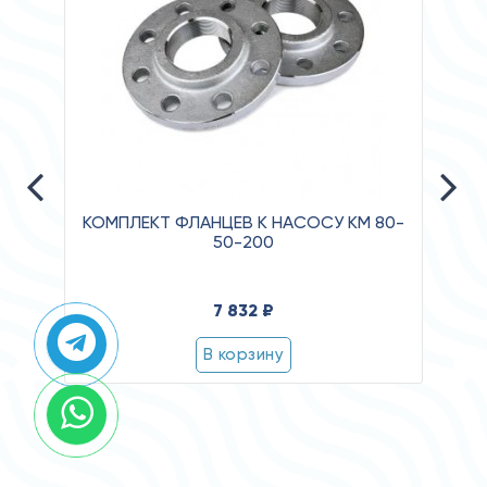
КОМПЛЕКТ ФЛАНЦЕВ К НАСОСУ КМ 80-
50-200
Давл
7 832 ₽
Клас
Степ
В корзину