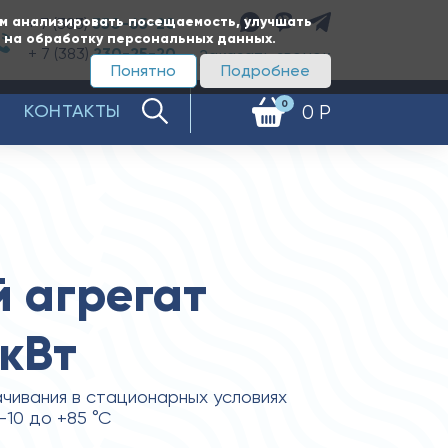
ам анализировать посещаемость, улучшать
+ 7 (383)
350-65-20
е на обработку персональных данных.
+ 7 (383)
230-25-20
Заказать звонок
Понятно
Подробнее
0
КОНТАКТЫ
0 Р
 агрегат
5кВт
чивания в стационарных условиях
-10 до +85 °С