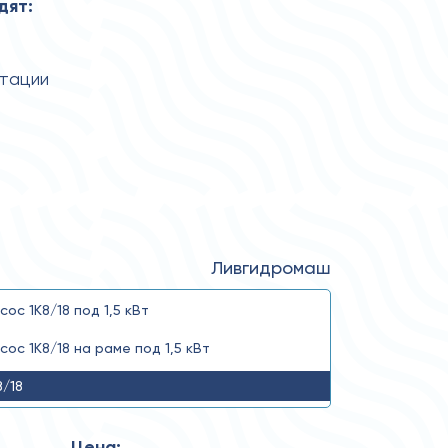
дят:
атации
Ливгидромаш
сос 1К8/18 под 1,5 кВт
сос 1К8/18 на раме под 1,5 кВт
8/18
Цена: