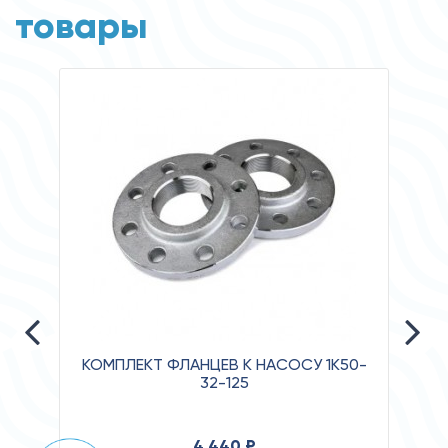
товары
КОМПЛЕКТ ФЛАНЦЕВ К НАСОСУ 1К50-
32-125
Давле
4 440 ₽
Клас