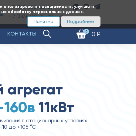
ам анализировать посещаемость, улучшать
+ 7 (383)
350-65-20
е на обработку персональных данных.
+ 7 (383)
230-25-20
Заказать звонок
Понятно
Подробнее
0
КОНТАКТЫ
0 Р
 агрегат
-160в
11кВт
чивания в стационарных условиях
10 до +105 °С