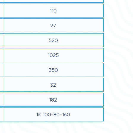
110
27
520
1025
350
32
182
1К 100-80-160