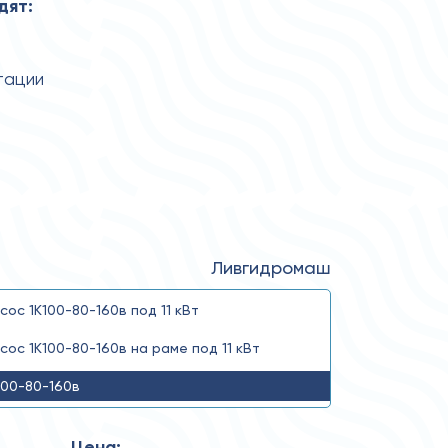
дят:
тации
Ливгидромаш
сос 1К100-80-160в под 11 кВт
сос 1К100-80-160в на раме под 11 кВт
100-80-160в
Цена: