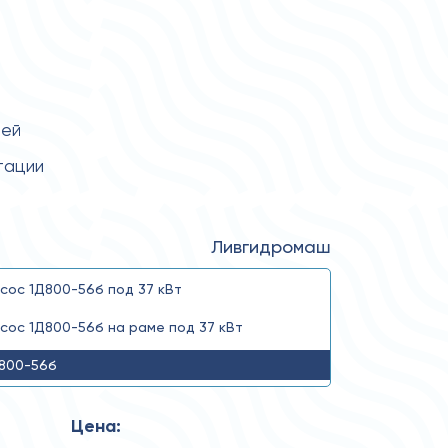
тей
тации
Ливгидромаш
сос 1Д800-56б под 37 кВт
сос 1Д800-56б на раме под 37 кВт
800-56б
Цена: