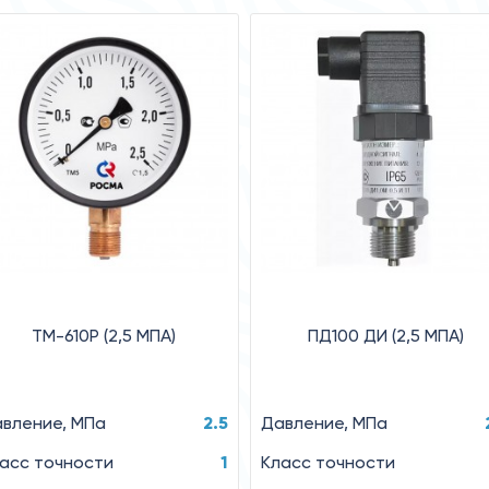
ТМ-610Р (2,5 MПA)
ПД100 ДИ (2,5 МПА)
вление, MПa
2.5
Давление, МПа
асс точности
1
Класс точности