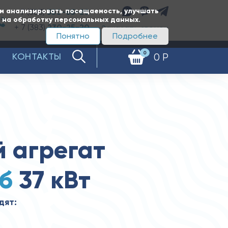
ам анализировать посещаемость, улучшать
+ 7 (383)
350-65-20
е на обработку персональных данных.
+ 7 (383)
230-25-20
Заказать звонок
Понятно
Подробнее
0
КОНТАКТЫ
0 Р
 агрегат
б
37 кВт
дят: