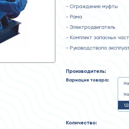
- Ограждение муфты
- Рама
- Электродвигатель
- Комплект запасных час
- Руководствопо эксплуа
Производитель:
Вариация товара:
На
На
1Д
Количество: