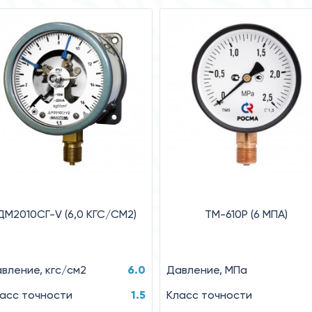
ДМ2010СГ-V (6,0 КГС/СМ2)
ТМ-610Р (6 MПA)
вление, кгс/см2
6.0
Давление, MПa
асс точности
1.5
Класс точности