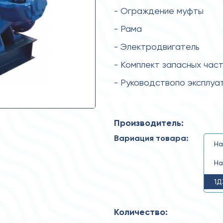
- Ограждение муфты
- Рама
- Электродвигатель
- Комплект запасных час
- Руководствопо эксплуа
Производитель:
Вариация товара:
На
На
1Д
Количество: