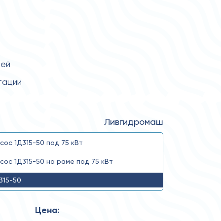
тей
тации
Ливгидромаш
сос 1Д315-50 под 75 кВт
сос 1Д315-50 на раме под 75 кВт
315-50
Цена: