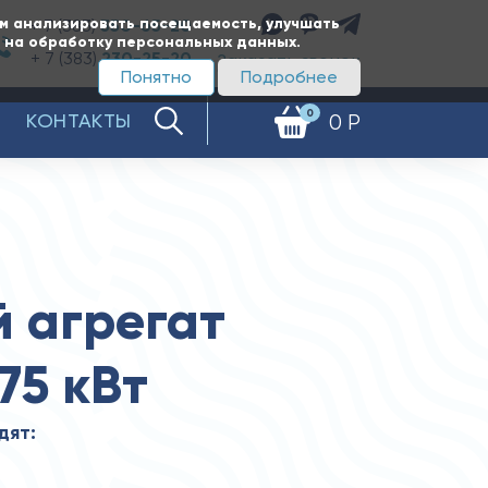
ам анализировать посещаемость, улучшать
+ 7 (383)
350-65-20
е на обработку персональных данных.
+ 7 (383)
230-25-20
Заказать звонок
Понятно
Подробнее
0
КОНТАКТЫ
0 Р
 агрегат
75 кВт
дят: