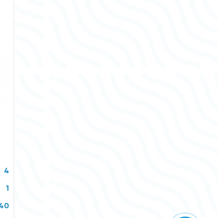
4
1
P40