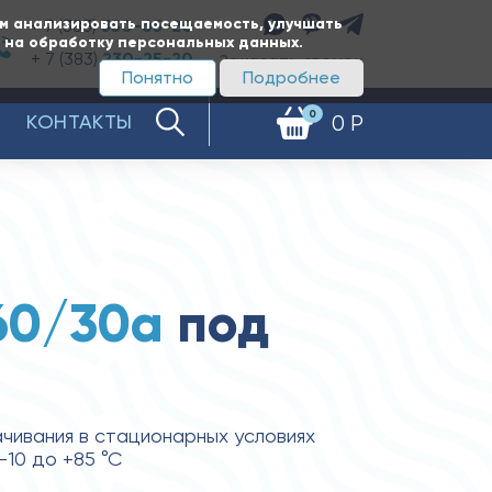
ам анализировать посещаемость, улучшать
+ 7 (383)
350-65-20
е на обработку персональных данных.
+ 7 (383)
230-25-20
Заказать звонок
Понятно
Подробнее
0
КОНТАКТЫ
0 Р
60/30а
под
чивания в стационарных условиях
-10 до +85 °С