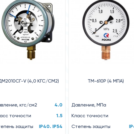
ДМ2010СГ-V (4,0 КГС/СМ2)
ТМ-610Р (4 MПA)
вление, кгс/см2
4.0
Давление, MПa
асс точности
1.5
Класс точности
епень защиты
IP40. IP54
Степень защиты
I