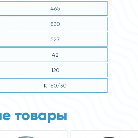
465
830
527
42
120
К 160/30
е товары