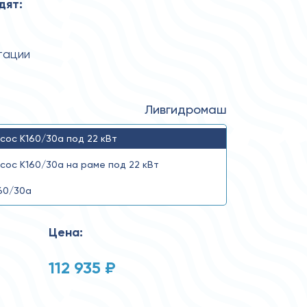
дят:
тации
Ливгидромаш
сос К160/30а под 22 кВт
сос К160/30а на раме под 22 кВт
60/30а
Цена:
112 935 ₽