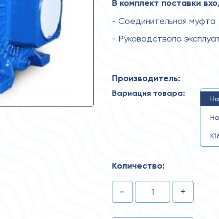
В комплект поставки вхо
- Соединительная муфта
- Руководствопо эксплуа
Производитель:
Вариация товара:
На
На
К1
Количество:
-
+