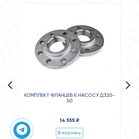
КОМПЛЕКТ ФЛАНЦЕВ К НАСОСУ Д320-
50
Давл
14 555 ₽
Клас
Степ
В корзину