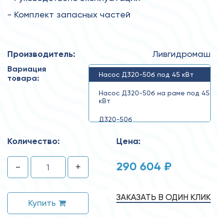
- Комплект запасных частей
Производитель:
Ливгидромаш
Вариация
Насос Д320-50б под 45 кВт
товара:
Насос Д320-50б на раме под 45
кВт
Д320-50б
Количество:
Цена:
290 604 ₽
-
+
ЗАКАЗАТЬ В ОДИН КЛИК
Купить