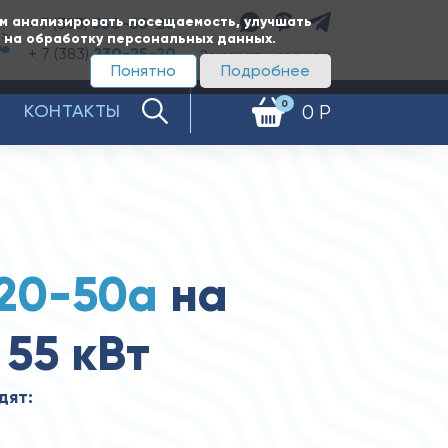
ам анализировать посещаемость, улучшать
+ 7 (383)
350-65-20
е на обработку персональных данных.
+ 7 (383)
230-25-20
Заказать звонок
Понятно
Подробнее
0
КОНТАКТЫ
0 Р
20-50а
на
 55 кВт
дят: