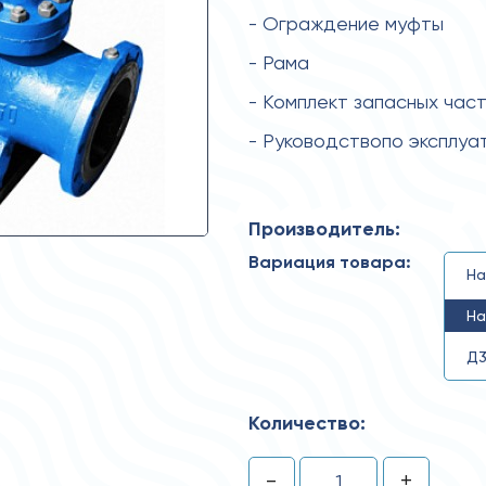
- Ограждение муфты
- Рама
- Комплект запасных час
- Руководствопо эксплуа
Производитель:
Вариация товара:
На
На
Д3
Количество:
-
+