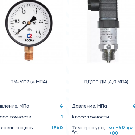
ТМ-610Р (4 MПA)
ПД100 ДИ (4,0 МПА)
вление, MПa
4
Давление, МПа
асс точности
1
Класс точности
от -40 до
епень защиты
IP40
Температура,
°C
+80