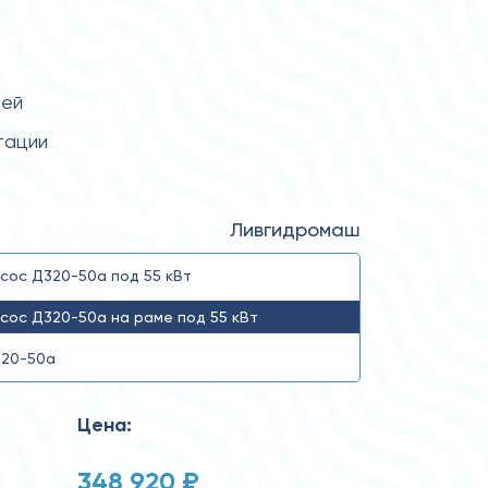
тей
тации
Ливгидромаш
сос Д320-50а под 55 кВт
сос Д320-50а на раме под 55 кВт
20-50а
Цена:
348 920 ₽