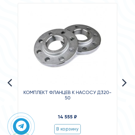
КОМПЛЕКТ ФЛАНЦЕВ К НАСОСУ Д320-
50
Давле
14 555 ₽
Клас
Степ
В корзину