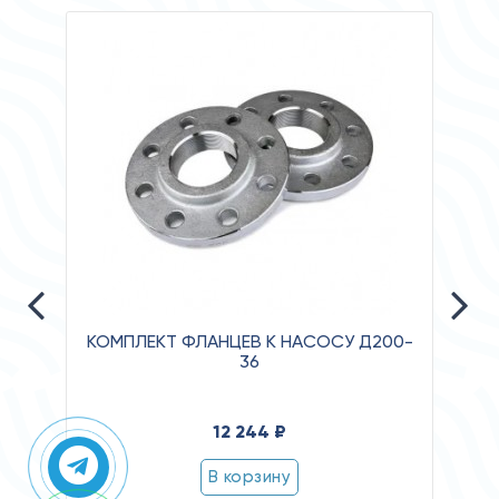
КОМПЛЕКТ ФЛАНЦЕВ К НАСОСУ Д200-
36
Давле
12 244 ₽
Клас
Степ
В корзину