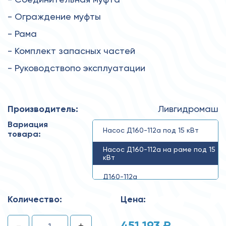
- Ограждение муфты
- Рама
- Комплект запасных частей
- Руководствопо эксплуатации
Производитель:
Ливгидромаш
Вариация
Насос Д160-112а под 15 кВт
товара:
Насос Д160-112а на раме под 15
кВт
Д160-112а
Количество:
Цена:
451 193 ₽
-
+