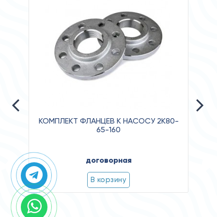
КОМПЛЕКТ ФЛАНЦЕВ К НАСОСУ 2К80-
65-160
Давл
договорная
Клас
Степ
В корзину