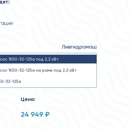
дят:
тации
Ливгидромаш
сос 1К50-32-125а под 2,2 кВт
сос 1К50-32-125а на раме под 2,2 кВт
50-32-125а
Цена:
24 949 ₽