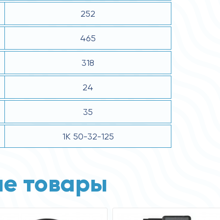
252
465
318
24
35
1К 50-32-125
е товары