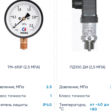
ТМ-610Р (2,5 MПA)
ПД100 ДИ (2,5 МПА)
вление, MПa
2.5
Давление, МПа
асс точности
1
Класс точности
от -40 до
епень защиты
IP40
Температура,
°C
+80