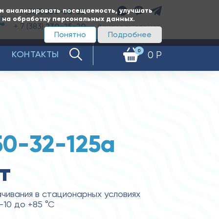
ам анализировать посещаемость, улучшать
+ 7 (383)
350-65-20
е на обработку персональных данных.
+ 7 (383)
230-25-20
Заказать звонок
Понятно
Подробнее
0
КОНТАКТЫ
0 Р
50-32-125а
т
чивания в стационарных условиях
-10 до +85 °С