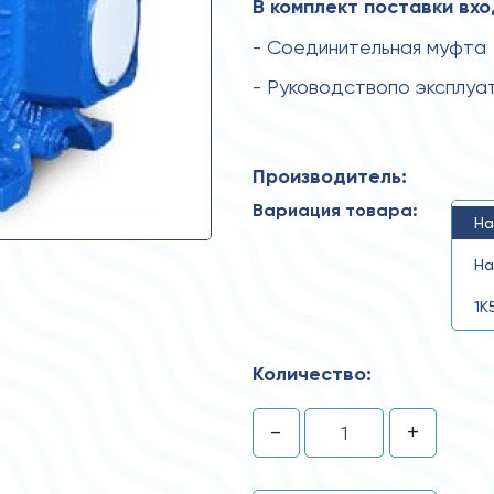
В комплект поставки вхо
- Соединительная муфта
- Руководствопо эксплуа
Производитель:
Вариация товара:
На
На
1К
Количество:
-
+