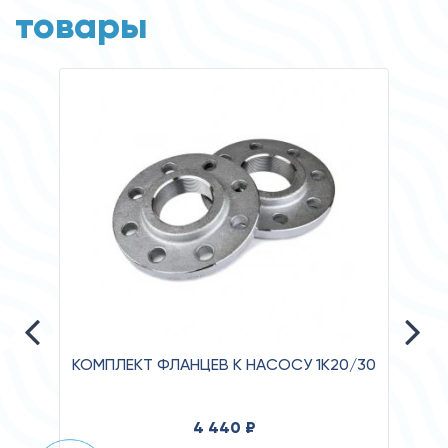
товары
КОМПЛЕКТ ФЛАНЦЕВ К НАСОСУ 1К20/30
Давле
4 440 ₽
Клас