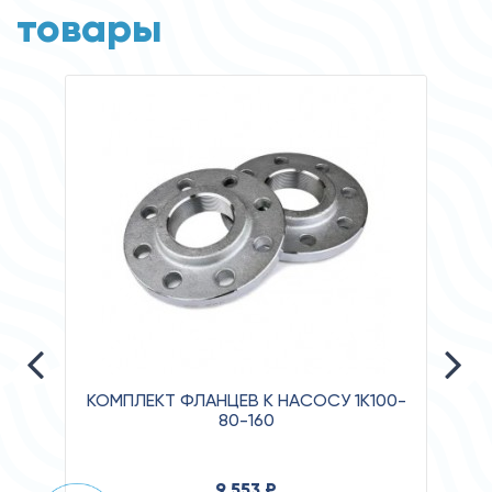
товары
КОМПЛЕКТ ФЛАНЦЕВ К НАСОСУ 1К100-
80-160
Давле
9 553 ₽
Клас