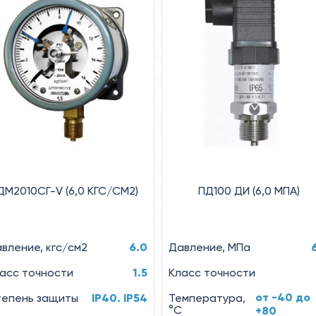
ДМ2010СГ-V (6,0 КГС/СМ2)
ПД100 ДИ (6,0 МПА)
вление, кгс/см2
6.0
Давление, МПа
асс точности
1.5
Класс точности
от -40 до
епень защиты
IP40. IP54
Температура,
°C
+80