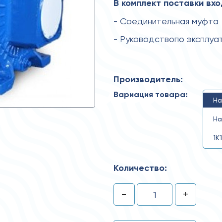
В комплект поставки вхо
- Соединительная муфта
- Руководствопо эксплуа
Производитель:
Вариация товара:
На
На
1К
Количество:
-
+