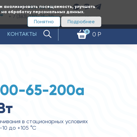
ам анализировать посещаемость, улучшать
+ 7 (383)
350-65-20
е на обработку персональных данных.
+ 7 (383)
230-25-20
Заказать звонок
Понятно
Подробнее
0
КОНТАКТЫ
0 Р
100-65-200а
Вт
чивания в стационарных условиях
10 до +105 °С