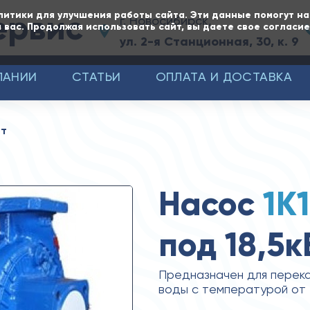
ервис
литики для улучшения работы сайта. Эти данные помогут н
г. Новосибирск,
 вас. Продолжая использовать сайт, вы даете свое согласи
ул. 2-я Станционная, 30, к. 9
ПАНИИ
СТАТЬИ
ОПЛАТА И ДОСТАВКА
Вт
Насос
1К
под 18,5к
Предназначен для перека
воды с температурой от -