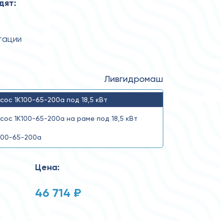
дят:
тации
Ливгидромаш
сос 1К100-65-200а под 18,5 кВт
сос 1К100-65-200а на раме под 18,5 кВт
100-65-200а
Цена:
46 714 ₽