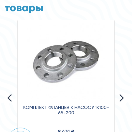
товары
КОМПЛЕКТ ФЛАНЦЕВ К НАСОСУ 1К100-
65-200
Давле
9 431 ₽
Клас