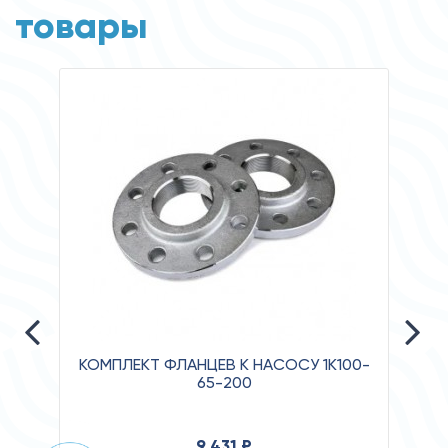
товары
КОМПЛЕКТ ФЛАНЦЕВ К НАСОСУ 1К100-
65-200
Давле
9 431 ₽
Клас