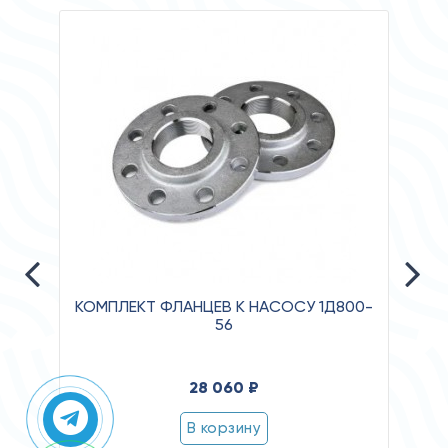
КОМПЛЕКТ ФЛАНЦЕВ К НАСОСУ 1Д800-
56
Давле
28 060 ₽
Клас
Степ
В корзину