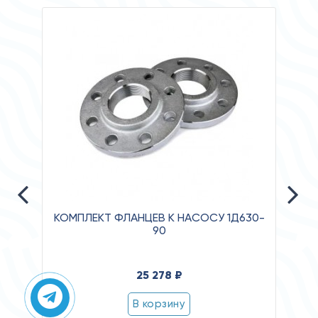
КОМПЛЕКТ ФЛАНЦЕВ К НАСОСУ 1Д630-
90
Давл
25 278 ₽
Клас
Степ
В корзину