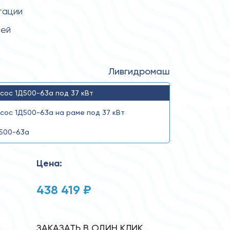
тации
тей
Ливгидромаш
сос 1Д500-63а под 37 кВт
сос 1Д500-63а на раме под 37 кВт
500-63а
Цена:
438 419 ₽
ЗАКАЗАТЬ В ОДИН КЛИК