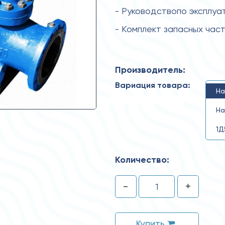
- Руководствопо эксплуа
- Комплект запасных час
Производитель:
Вариация товара:
На
На
1Д
Количество:
-
+
Купить