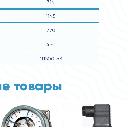
714
1145
770
450
1Д500-63
е товары