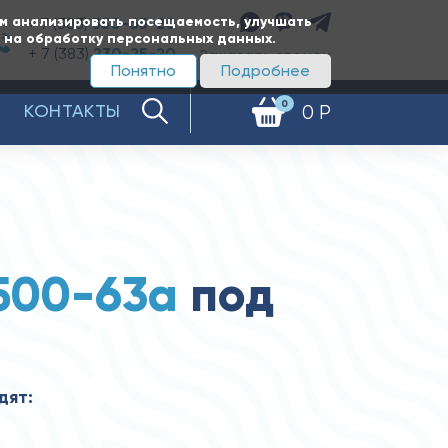
ам анализировать посещаемость, улучшать
+ 7 (383)
350-65-20
е на обработку персональных данных.
+ 7 (383)
230-25-20
Заказать звонок
Понятно
Подробнее
0
КОНТАКТЫ
0 Р
500-63а
под
дят: