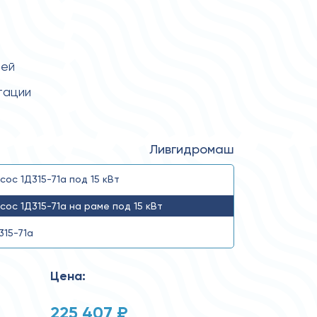
тей
тации
Ливгидромаш
сос 1Д315-71а под 15 кВт
сос 1Д315-71а на раме под 15 кВт
315-71а
Цена:
225 407 ₽