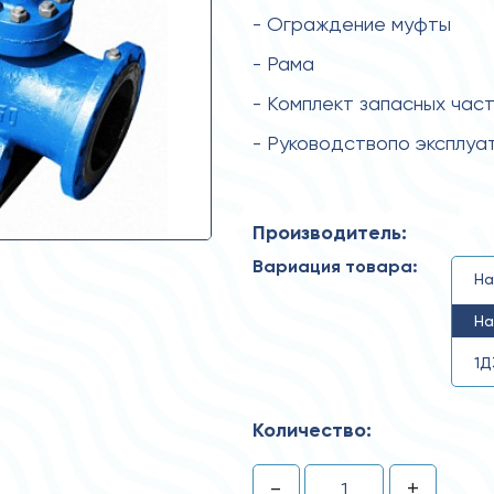
- Ограждение муфты
- Рама
- Комплект запасных час
- Руководствопо эксплуа
Производитель:
Вариация товара:
На
На
1Д
Количество:
-
+