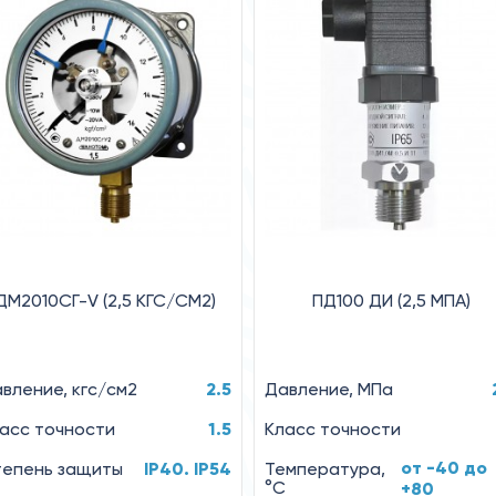
ДМ2010СГ-V (2,5 КГС/СМ2)
ПД100 ДИ (2,5 МПА)
вление, кгс/см2
2.5
Давление, МПа
асс точности
1.5
Класс точности
от -40 до
епень защиты
IP40. IP54
Температура,
°C
+80