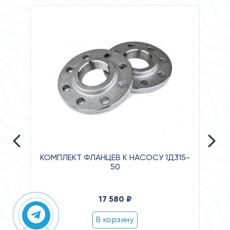
КОМПЛЕКТ ФЛАНЦЕВ К НАСОСУ 1Д315-
50
Давл
17 580 ₽
Клас
Степ
В корзину