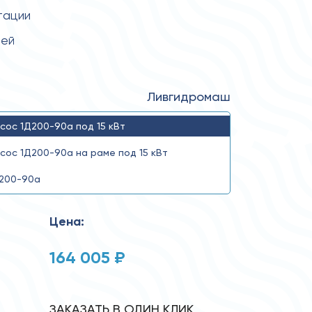
тации
тей
Ливгидромаш
сос 1Д200-90а под 15 кВт
сос 1Д200-90а на раме под 15 кВт
200-90а
Цена:
164 005 ₽
ЗАКАЗАТЬ В ОДИН КЛИК