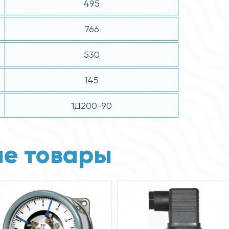
495
766
530
145
1Д200-90
е товары