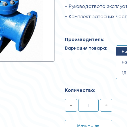
- Руководствопо эксплуа
- Комплект запасных час
Производитель:
Вариация товара:
На
На
1Д
Количество:
-
+
Купить