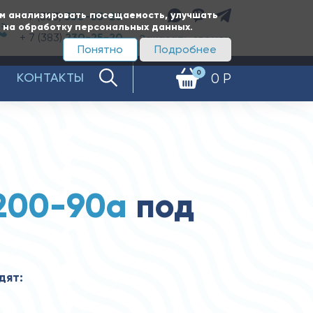
ам анализировать посещаемость, улучшать
+ 7 (383)
350-65-20
е на обработку персональных данных.
+ 7 (383)
230-25-20
Заказать звонок
Понятно
Подробнее
0
КОНТАКТЫ
0 Р
200-90а
под
дят: