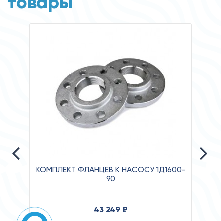
товары
КОМПЛЕКТ ФЛАНЦЕВ К НАСОСУ 1Д1600-
90
Давле
43 249 ₽
Клас