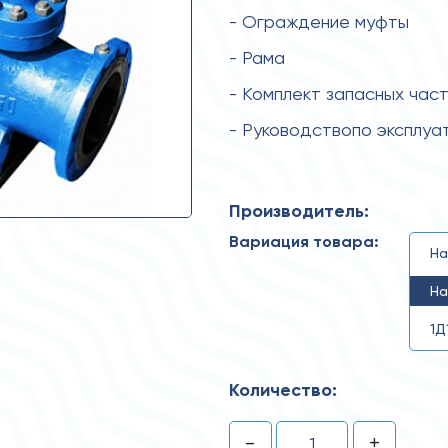
- Ограждение муфты
- Рама
- Комплект запасных час
- Руководствопо эксплуа
Производитель:
Вариация товара:
На
На
1Д
Количество:
-
+