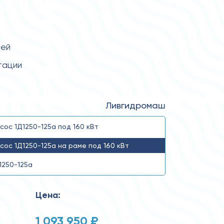
тей
тации
Ливгидромаш
сос 1Д1250-125а под 160 кВт
сос 1Д1250-125а на раме под 160 кВт
1250-125а
Цена:
1 093 950 ₽