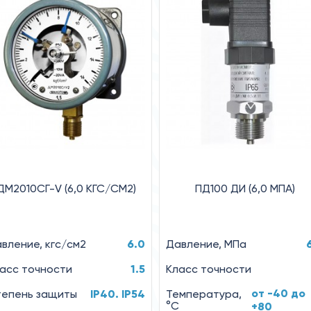
ДМ2010СГ-V (6,0 КГС/СМ2)
ПД100 ДИ (6,0 МПА)
вление, кгс/см2
6.0
Давление, МПа
асс точности
1.5
Класс точности
от -40 до
епень защиты
IP40. IP54
Температура,
°C
+80