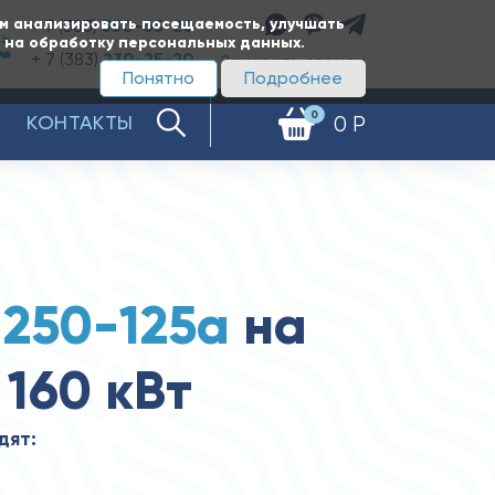
ам анализировать посещаемость, улучшать
+ 7 (383)
350-65-20
е на обработку персональных данных.
+ 7 (383)
230-25-20
Заказать звонок
Понятно
Подробнее
0
КОНТАКТЫ
0 Р
1250-125а
на
 160 кВт
дят: