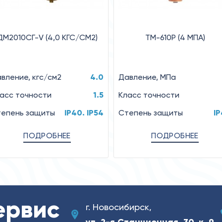
ДМ2010СГ-V (4,0 КГС/СМ2)
ТМ-610Р (4 MПA)
вление, кгс/см2
4.0
Давление, MПa
асс точности
1.5
Класс точности
епень защиты
IP40. IP54
Степень защиты
I
ПОДРОБНЕЕ
ПОДРОБНЕЕ
ервис
г. Новосибирск,