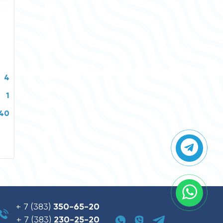
4
1
P40
+ 7 (383)
350-65-20
+ 7 (383)
230-25-20