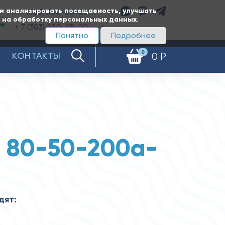
ам анализировать посещаемость, улучшать
+ 7 (383)
350-65-20
е на обработку персональных данных.
+ 7 (383)
230-25-20
Заказать звонок
Понятно
Подробнее
0
КОНТАКТЫ
0 Р
 80-50-200а-
дят: