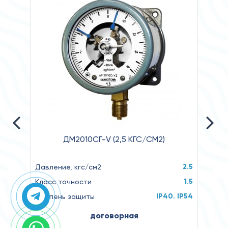
ДМ2010СГ-V (2,5 КГС/СМ2)
2.5
Давление, кгс/см2
Давл
1.5
Класс точности
Клас
IP40. IP54
Степень защиты
Степ
договорная