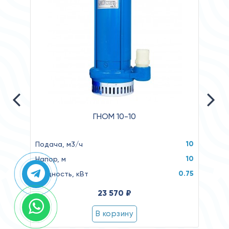
ГНОМ 10-10
10
Подача, м3/ч
Подач
10
Напор, м
Напор
0.75
Мощность, кВт
Мощн
23 570 ₽
В корзину